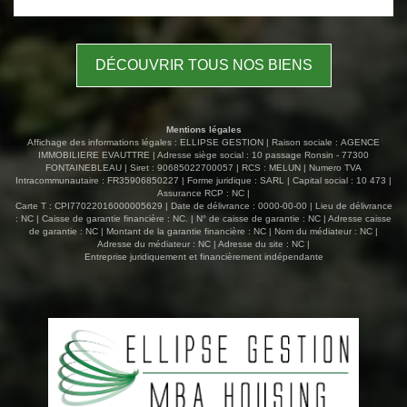
d'eau/WC, une buanderie et un WC séparé Atouts
supplémentaires : une terrasse et une cave. Charges
incluses : chauffage, eau froide et eau chaude
DÉCOUVRIR TOUS NOS BIENS
Emplacement pratique et cadre de vie agréable - parfait
pour une famille, un couple, une colocation, ou profession
libérale.
Mentions légales
Affichage des informations légales : ELLIPSE GESTION | Raison sociale : AGENCE
IMMOBILIERE EVAUTTRE | Adresse siège social : 10 passage Ronsin - 77300
FONTAINEBLEAU | Siret : 90685022700057 | RCS : MELUN | Numero TVA
Intracommunautaire : FR35906850227 | Forme juridique : SARL | Capital social : 10 473 |
Assurance RCP : NC |
Carte T : CPI77022016000005629 | Date de délivrance : 0000-00-00 | Lieu de délivrance
: NC | Caisse de garantie financière : NC. | N° de caisse de garantie : NC | Adresse caisse
de garantie : NC | Montant de la garantie financière : NC | Nom du médiateur : NC |
Adresse du médiateur : NC | Adresse du site : NC |
Entreprise juridiquement et financièrement indépendante