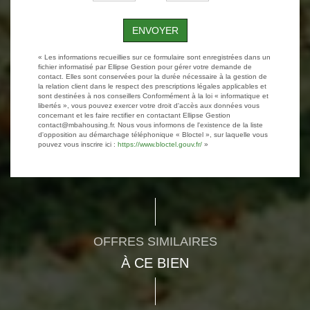
ENVOYER
« Les informations recueillies sur ce formulaire sont enregistrées dans un
fichier informatisé par Ellipse Gestion pour gérer votre demande de
contact. Elles sont conservées pour la durée nécessaire à la gestion de
la relation client dans le respect des prescriptions légales applicables et
sont destinées à nos conseillers Conformément à la loi « informatique et
libertés », vous pouvez exercer votre droit d'accès aux données vous
concernant et les faire rectifier en contactant Ellipse Gestion
contact@mbahousing.fr. Nous vous informons de l'existence de la liste
d'opposition au démarchage téléphonique « Bloctel », sur laquelle vous
pouvez vous inscrire ici :
https://www.bloctel.gouv.fr/
»
OFFRES SIMILAIRES
À CE BIEN