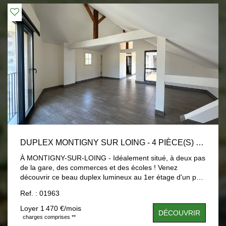
DUPLEX MONTIGNY SUR LOING - 4 PIÈCE(S) - 91.71 M2
À MONTIGNY-SUR-LOING - Idéalement situé, à deux pas
de la gare, des commerces et des écoles ! Venez
découvrir ce beau duplex lumineux au 1er étage d'un petit
immeuble récent et bien entretenu, à faible
Ref. : 01963
consommation énergétique. Il se compose de : 1er niveau
: entrée, une chambre avec salle d'eau /wc privative À
Loyer 1 470 €/mois
DÉCOUVRIR
l'étage : un couloir desservant une belle pièce à vivre
charges comprises **
avec cuisine ouverte, deux chambres avec salle