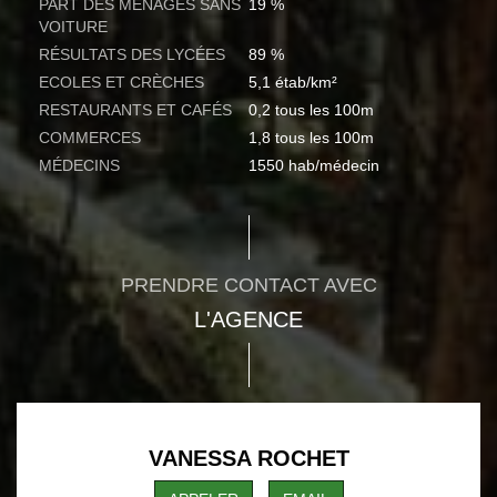
PART DES MÉNAGES SANS
19 %
VOITURE
RÉSULTATS DES LYCÉES
89 %
ECOLES ET CRÈCHES
5,1 étab/km²
RESTAURANTS ET CAFÉS
0,2 tous les 100m
COMMERCES
1,8 tous les 100m
MÉDECINS
1550 hab/médecin
PRENDRE CONTACT AVEC
L'AGENCE
VANESSA ROCHET