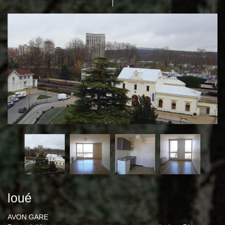
loué
AVON GARE