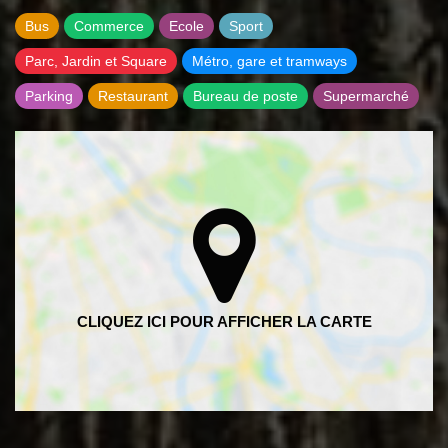
Bus
Commerce
Ecole
Sport
Parc, Jardin et Square
Métro, gare et tramways
Parking
Restaurant
Bureau de poste
Supermarché