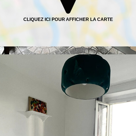
m²
bitants
os / mois