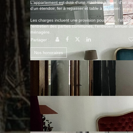
L'appartement est doté d'une machine à laver, d'un a
d'un étendoir, fer à repasser et table à repasser.
Les charges incluent une provision pour l'eau, l'électric
l'entretien des parties communes, l'entretien annuel de
ménagère.
Partager :
Nos honoraires