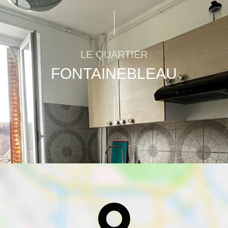
LE QUARTIER
FONTAINEBLEAU
n et Square
Métro, gare et tramways
Parking
Restaurant