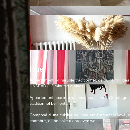
loué
Appartement F4 meublé traditionnel, de 96,40m², idéale
l'INSEAD (12 minutes à pied).
Appartement spacieux et lumineux, situé au 3e étage
traditionnel bellifontain.
Composé d'une cuisine équipée entièrement rénové, d'
chambre, d'une salle d'eau avec wc.