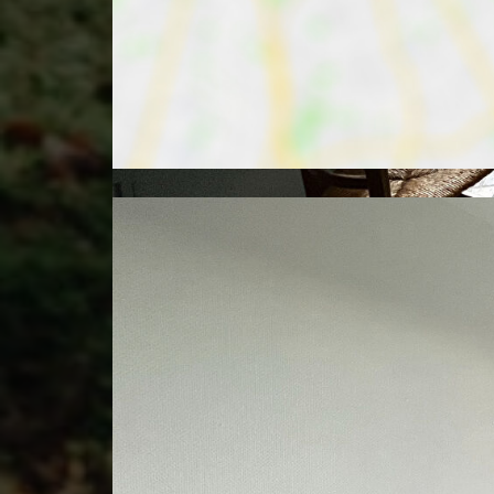
HABITANTS
DENSITÉ DE POPULATION
87 hab/k
ENFANTS ET ADOLESCENTS
22 %
AGE MOYEN
43 ans
NOMBRE D'HABITANTS
14 974 ha
REVENU MENSUEL PAR MÉNAGE
3 110 eur
IMMOBILIER