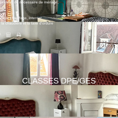
spirateur, du nécessaire de ménage,
ité, le chauffage, Internet,
 la chaudière et la taxe d'ordure
CLASSES DPE/GES