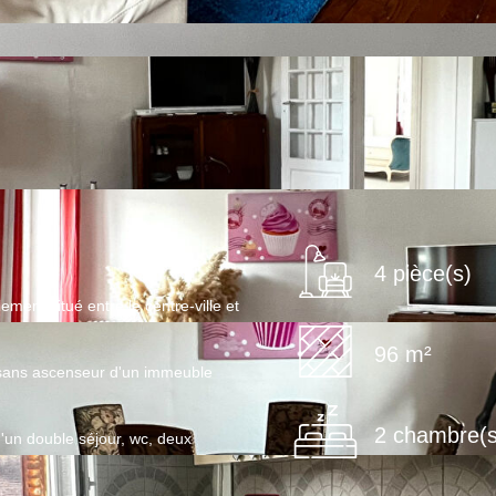
4 pièce(s)
ment situé entre le centre-ville et
96 m²
 sans ascenseur d'un immeuble
2 chambre(s
un double séjour, wc, deux