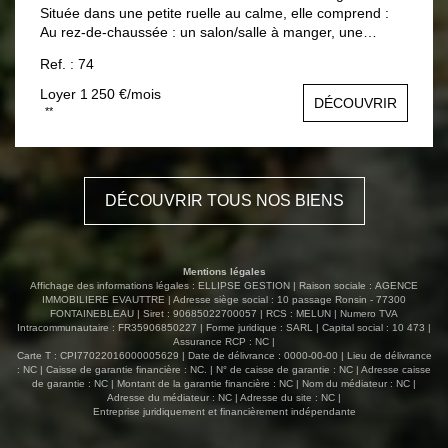
Située dans une petite ruelle au calme, elle comprend :
Au rez-de-chaussée : un salon/salle à manger, une
cuisine entièrement équipée (vaisselle, ustensiles, micro-
Ref. : 74
ondes, four, lave-vaisselle, réfrigérateur, grille-pain,
cafetière, bouilloire), une buanderie avec lave-linge et
Loyer 1 250 €/mois
DÉCOUVRIR
étendoir à linge, ainsi qu'un WC séparé. À l'étage : un
**
palier desservant deux chambres avec rangements et
bureau, ainsi qu'une salle de bains/WC.
DÉCOUVRIR TOUS NOS BIENS
Mentions légales
Affichage des informations légales : ELLIPSE GESTION | Raison sociale : AGENCE
IMMOBILIERE EVAUTTRE | Adresse siège social : 10 passage Ronsin - 77300
FONTAINEBLEAU | Siret : 90685022700057 | RCS : MELUN | Numero TVA
Intracommunautaire : FR35906850227 | Forme juridique : SARL | Capital social : 10 473 |
Assurance RCP : NC |
Carte T : CPI77022016000005629 | Date de délivrance : 0000-00-00 | Lieu de délivrance
: NC | Caisse de garantie financière : NC. | N° de caisse de garantie : NC | Adresse caisse
de garantie : NC | Montant de la garantie financière : NC | Nom du médiateur : NC |
Adresse du médiateur : NC | Adresse du site : NC |
Entreprise juridiquement et financièrement indépendante