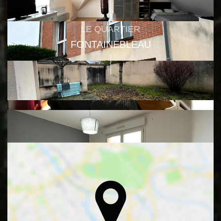
LE QUARTIER
FONTAINEBLEAU
Bus
Commerce
Ecole
Sport
Parc, Jardin et Square
Métro, gare et tramways
Parking
Restaurant
Bureau de poste
Supermarché