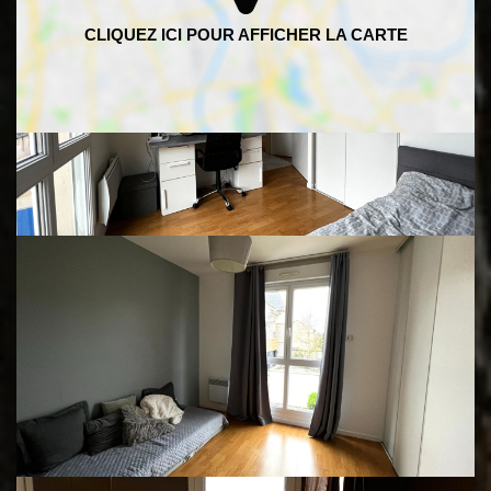
HABITANTS
DENSITÉ DE POPULATION
87 hab/km²
ENFANTS ET
22 %
ADOLESCENTS
AGE MOYEN
43 ans
NOMBRE D'HABITANTS
14 974 habitants
REVENU MENSUEL PAR
3 110 euros / mois
MÉNAGE
IMMOBILIER