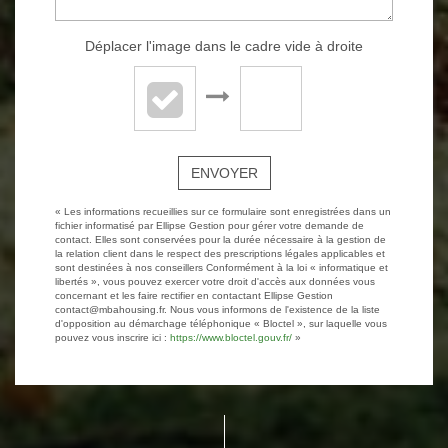
Déplacer l'image dans le cadre vide à droite
ENVOYER
« Les informations recueillies sur ce formulaire sont enregistrées dans un
fichier informatisé par Ellipse Gestion pour gérer votre demande de
contact. Elles sont conservées pour la durée nécessaire à la gestion de
la relation client dans le respect des prescriptions légales applicables et
sont destinées à nos conseillers Conformément à la loi « informatique et
libertés », vous pouvez exercer votre droit d'accès aux données vous
concernant et les faire rectifier en contactant Ellipse Gestion
contact@mbahousing.fr. Nous vous informons de l'existence de la liste
d'opposition au démarchage téléphonique « Bloctel », sur laquelle vous
pouvez vous inscrire ici :
https://www.bloctel.gouv.fr/
»