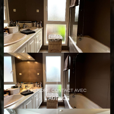
TAUX DE PROPRIÉTAIRES
42 %
TAUX D'HABITATION
24 %
TAXE FONCIÈRE
26 %
QUARTIER
PART DES MÉNAGES SANS
25 %
VOITURE
RÉSULTATS DES LYCÉES
92 %
ECOLES ET CRÈCHES
6,4 étab/km²
RESTAURANTS ET CAFÉS
0,3 tous les 100m
COMMERCES
2,4 tous les 100m
MÉDECINS
350 hab/médecin
PRENDRE CONTACT AVEC
L'AGENCE