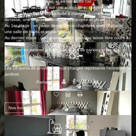
centre-ville et du château, et en retrait de rue.
Ce bien vous accueille sur une entrée avec rangement
desservant un vaste séjour/salle à manger donnant accès à la
terrasse, une cuisine aménagée et équipée et un wc.
Au 1er étage : un palier dessert trois chambres avec placards,
une salle de bains et un wc séparé.
Au dernier étage : une grande pièce qui vous laisse libre cours à
vos envies.
En outre, un jardinet privatif, une place de parking et un box
complètent ce bien.
Les 18 euros de provisions pour charges représente l'entretien du
jardinet.
Partager :
Nos honoraires
5 pièce(s)