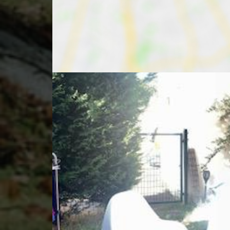
HABITANTS
DENSITÉ DE POPULATION
87 hab/k
ENFANTS ET ADOLESCENTS
22 %
AGE MOYEN
43 ans
NOMBRE D'HABITANTS
14 974 ha
REVENU MENSUEL PAR MÉNAGE
3 110 eur
IMMOBILIER
TAUX DE PROPRIÉTAIRES
42 %