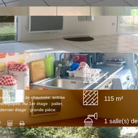
5 pièce(s)
enant au rez de chaussée: entrée
115 m²
e/équipée. Au 1er étage : palier,
 dernier étage : grande pièce.
1 salle(s) d