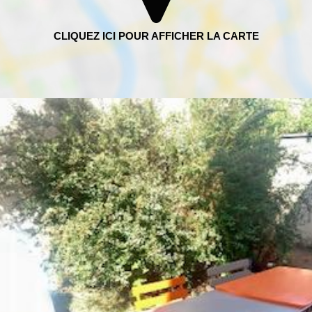
m²
bitants
os / mois