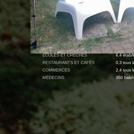
TAUX D'HABITATION
24 %
TAXE FONCIÈRE
26 %
QUARTIER
PART DES MÉNAGES SANS
25 %
VOITURE
RÉSULTATS DES LYCÉES
92 %
ECOLES ET CRÈCHES
6,4 étab/
RESTAURANTS ET CAFÉS
0,3 tous 
COMMERCES
2,4 tous 
MÉDECINS
350 hab/