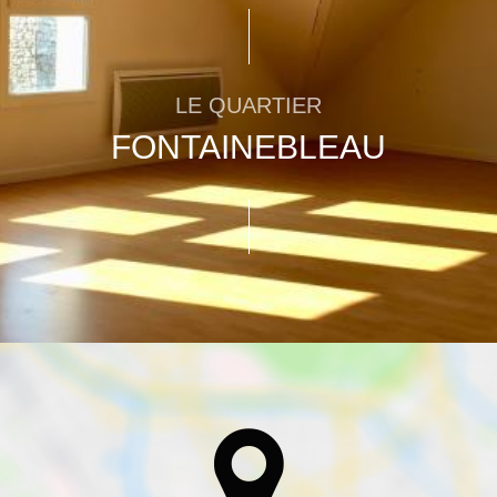
LE QUARTIER
FONTAINEBLEAU
n et Square
Métro, gare et tramways
Parking
Restaurant