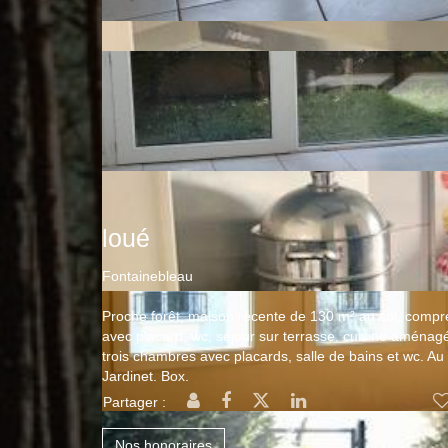
loué
Fontainebleau
Proche forêt, maison récente de 130 m² au sol, compr
avec placard, wc, séjour sur terrasse, cuisine aménagé
trois chambres avec placards, salle de bains et wc. Au
Jardinet. Box.
Partager :
Nos honoraires