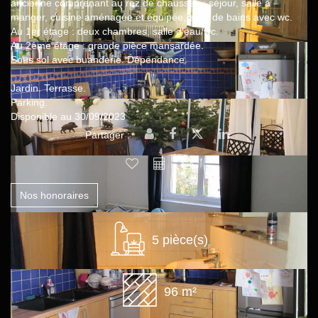
ancienne comprenant au rez de chaussée : séjour, salle à
manger, cuisine aménagée et équipée, salle de bains avec wc.
Au 1er étage : deux chambres, salle d'eau/wc.
Au 2ème étage : grande pièce mansardée.
Sous sol avec buanderie. Dépendance.
Jardin. Terrasse.
Parking.
Disponible au 30/09/2023
Partager :
Nos honoraires
5 pièce(s)
96 m²