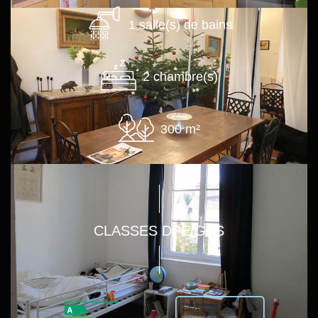
1 salle(s) de bains
2 chambre(s)
300 m²
CLASSES DPE/GES