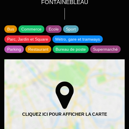
FONTAINEBLEAU
Bus
Commerce
Ecole
Sport
Parc, Jardin et Square
Métro, gare et tramways
Parking
Restaurant
Bureau de poste
Supermarché