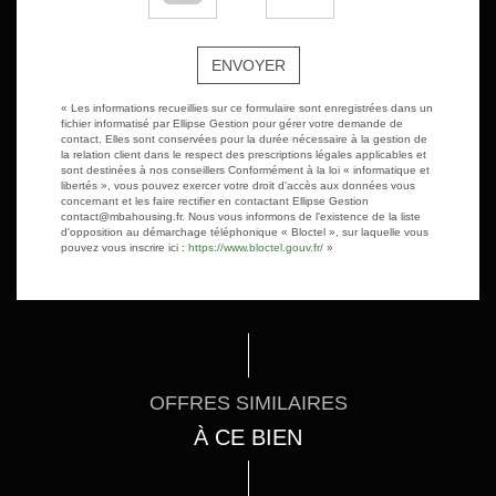
ENVOYER
« Les informations recueillies sur ce formulaire sont enregistrées dans un
fichier informatisé par Ellipse Gestion pour gérer votre demande de
contact. Elles sont conservées pour la durée nécessaire à la gestion de
la relation client dans le respect des prescriptions légales applicables et
sont destinées à nos conseillers Conformément à la loi « informatique et
libertés », vous pouvez exercer votre droit d'accès aux données vous
concernant et les faire rectifier en contactant Ellipse Gestion
contact@mbahousing.fr. Nous vous informons de l'existence de la liste
d'opposition au démarchage téléphonique « Bloctel », sur laquelle vous
pouvez vous inscrire ici :
https://www.bloctel.gouv.fr/
»
OFFRES SIMILAIRES
À CE BIEN