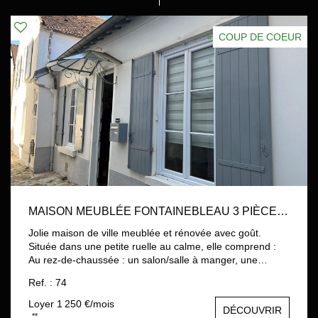
COUP DE COEUR
MAISON MEUBLÉE FONTAINEBLEAU 3 PIÈCE(S) 68.41 M2
Jolie maison de ville meublée et rénovée avec goût.
Située dans une petite ruelle au calme, elle comprend :
Au rez-de-chaussée : un salon/salle à manger, une
cuisine entièrement équipée (vaisselle, ustensiles, micro-
Ref. : 74
ondes, four, lave-vaisselle, réfrigérateur, grille-pain,
cafetière, bouilloire), une buanderie avec lave-linge et
Loyer 1 250 €/mois
DÉCOUVRIR
étendoir à linge, ainsi qu'un WC séparé. À l'étage : un
**