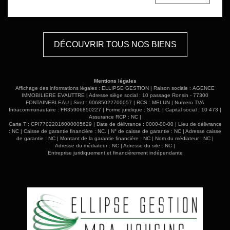
palier desservant deux chambres avec rangements et
bureau, ainsi qu'une salle de bains/WC.
DÉCOUVRIR TOUS NOS BIENS
Mentions légales
Affichage des informations légales : ELLIPSE GESTION | Raison sociale : AGENCE
IMMOBILIERE EVAUTTRE | Adresse siège social : 10 passage Ronsin - 77300
FONTAINEBLEAU | Siret : 90685022700057 | RCS : MELUN | Numero TVA
Intracommunautaire : FR35906850227 | Forme juridique : SARL | Capital social : 10 473 |
Assurance RCP : NC |
Carte T : CPI77022016000005629 | Date de délivrance : 0000-00-00 | Lieu de délivrance
: NC | Caisse de garantie financière : NC. | N° de caisse de garantie : NC | Adresse caisse
de garantie : NC | Montant de la garantie financière : NC | Nom du médiateur : NC |
Adresse du médiateur : NC | Adresse du site : NC |
Entreprise juridiquement et financièrement indépendante