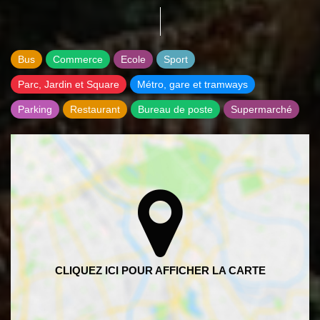
Bus
Commerce
Ecole
Sport
Parc, Jardin et Square
Métro, gare et tramways
Parking
Restaurant
Bureau de poste
Supermarché