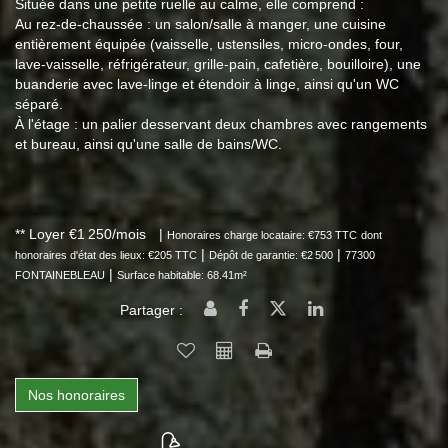
Située dans une petite ruelle au calme, elle comprend :
Au rez-de-chaussée : un salon/salle à manger, une cuisine
entièrement équipée (vaisselle, ustensiles, micro-ondes, four,
lave-vaisselle, réfrigérateur, grille-pain, cafetière, bouilloire), une
buanderie avec lave-linge et étendoir à linge, ainsi qu'un WC
séparé.
À l'étage : un palier desservant deux chambres avec rangements
et bureau, ainsi qu'une salle de bains/WC.
**
Loyer €1 250/mois
|
Honoraires charge locataire: €753 TTC
dont
|
|
honoraires d'état des lieux: €205 TTC
Dépôt de garantie: €2 500
77300
|
FONTAINEBLEAU
Surface habitable: 68.41m²
Partager :
Nos honoraires