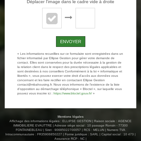
Déplacer l'image dans le cadre vide à droite
ENVOYER
« Les informations recueillies sur ce formulaire sont enregistrées dans un
fichier informatisé par Ellipse Gestion pour gérer votre demande de
contact. Elles sont conservées pour la durée nécessaire à la gestion de
la relation client dans le respect des prescriptions légales applicables et
sont destinées à nos conseillers Conformément à la loi « informatique et
libertés », vous pouvez exercer votre droit d'accès aux données vous
concernant et les faire rectifier en contactant Ellipse Gestion
contact@mbahousing.fr. Nous vous informons de l'existence de la liste
d'opposition au démarchage téléphonique « Bloctel », sur laquelle vous
pouvez vous inscrire ici :
https://www.bloctel.gouv.fr/
»
Mentions légales
Affichage des informations légales : ELLIPSE GESTION | Raison sociale : AGENCE
IMMOBILIERE EVAUTTRE | Adresse siège social : 10 passage Ronsin - 77300
FONTAINEBLEAU | Siret : 90685022700057 | RCS : MELUN | Numero TVA
Intracommunautaire : FR35906850227 | Forme juridique : SARL | Capital social : 10 473 |
Assurance RCP : NC |