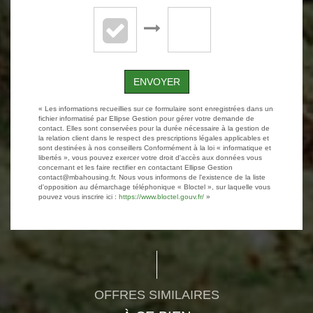
ENVOYER
« Les informations recueillies sur ce formulaire sont enregistrées dans un
fichier informatisé par Ellipse Gestion pour gérer votre demande de
contact. Elles sont conservées pour la durée nécessaire à la gestion de
la relation client dans le respect des prescriptions légales applicables et
sont destinées à nos conseillers Conformément à la loi « informatique et
libertés », vous pouvez exercer votre droit d'accès aux données vous
concernant et les faire rectifier en contactant Ellipse Gestion
contact@mbahousing.fr. Nous vous informons de l'existence de la liste
d'opposition au démarchage téléphonique « Bloctel », sur laquelle vous
pouvez vous inscrire ici :
https://www.bloctel.gouv.fr/
»
OFFRES SIMILAIRES