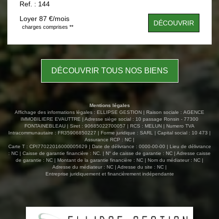
Ref. : 144
Loyer 87 €/mois
DÉCOUVRIR
charges comprises **
DÉCOUVRIR TOUS NOS BIENS
Mentions légales
Affichage des informations légales : ELLIPSE GESTION | Raison sociale : AGENCE
IMMOBILIERE EVAUTTRE | Adresse siège social : 10 passage Ronsin - 77300
FONTAINEBLEAU | Siret : 90685022700057 | RCS : MELUN | Numero TVA
Intracommunautaire : FR35906850227 | Forme juridique : SARL | Capital social : 10 473 |
Assurance RCP : NC |
Carte T : CPI77022016000005629 | Date de délivrance : 0000-00-00 | Lieu de délivrance
: NC | Caisse de garantie financière : NC. | N° de caisse de garantie : NC | Adresse caisse
de garantie : NC | Montant de la garantie financière : NC | Nom du médiateur : NC |
Adresse du médiateur : NC | Adresse du site : NC |
Entreprise juridiquement et financièrement indépendante