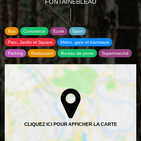
FONTAINEBLEAU
Bus
Commerce
Ecole
Sport
Parc, Jardin et Square
Métro, gare et tramways
Parking
Restaurant
Bureau de poste
Supermarché