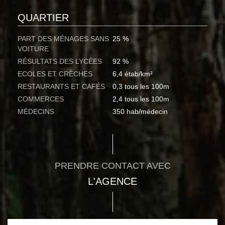
QUARTIER
PART DES MÉNAGES SANS
25 %
VOITURE
RÉSULTATS DES LYCÉES
92 %
ECOLES ET CRÈCHES
6,4 étab/km²
RESTAURANTS ET CAFÉS
0,3 tous les 100m
COMMERCES
2,4 tous les 100m
MÉDECINS
350 hab/médecin
PRENDRE CONTACT AVEC
L'AGENCE