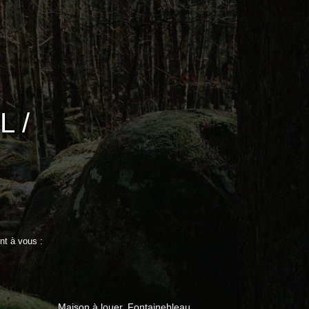
 /
nt à vous :
Maison à louer, Fontainebleau