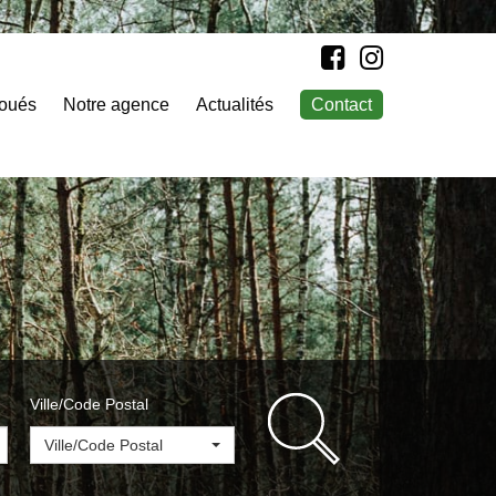
loués
Notre agence
Actualités
Contact
Ville/Code Postal
Ville/Code Postal