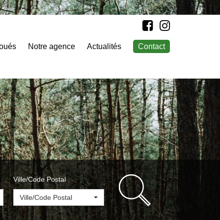
loués
Notre agence
Actualités
Contact
Ville/Code Postal
Ville/Code Postal