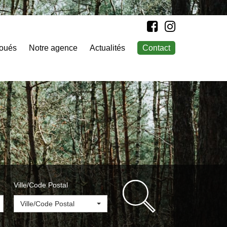
loués
Notre agence
Actualités
Contact
Ville/Code Postal
Ville/Code Postal