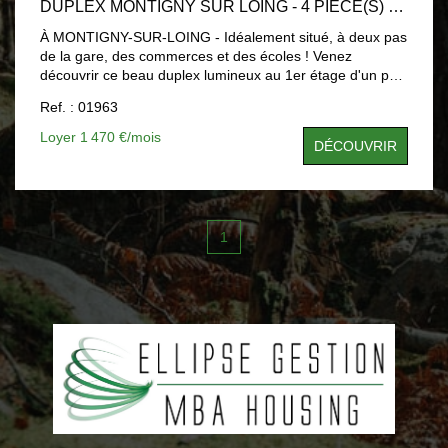
DUPLEX MONTIGNY SUR LOING - 4 PIÈCE(S) - 91.71 M2
À MONTIGNY-SUR-LOING - Idéalement situé, à deux pas
de la gare, des commerces et des écoles ! Venez
découvrir ce beau duplex lumineux au 1er étage d'un petit
immeuble récent et bien entretenu, à faible
Ref. : 01963
consommation énergétique. Il se compose de : 1er niveau
: entrée, une chambre avec salle d'eau /wc privative À
Loyer 1 470 €/mois
DÉCOUVRIR
l'étage : un couloir desservant une belle pièce à vivre
avec cuisine ouverte, deux chambres avec salle
d'eau/WC, une buanderie et un WC séparé Atouts
supplémentaires : une terrasse et une cave. Charges
incluses : chauffage, eau froide et eau chaude
1
Emplacement pratique et cadre de vie agréable - parfait
pour une famille, un couple, une colocation, ou profession
libérale.